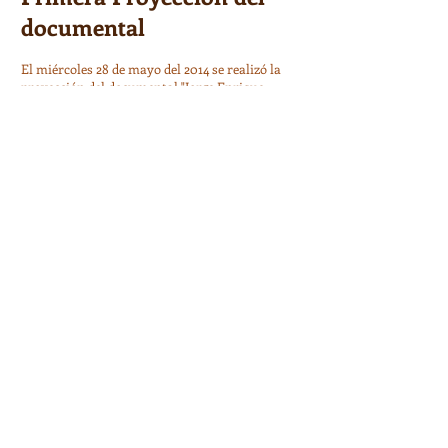
documental
El miércoles 28 de mayo del 2014 se realizó la
proyección del documental "Jorge Enrique
Adoum: el poeta desenterrado" en la casa-
museo "La Chascona" en la Fundación Neruda,
Santiago de Chile.
Visita al Grupo Literario
"Llamarada"
El jueves 29 de mayo del 2014 se visité al grupo
literario "Llamarada" en Macul, Santiago.