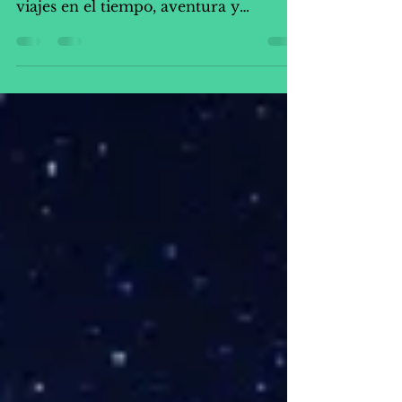
"Volver al Futuro" es un clásico del
cine de ciencia ficción que combina
viajes en el tiempo, aventura y
comedia.