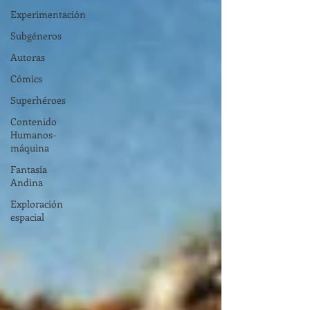
Experimentación
Subgéneros
Autoras
Cómics
Superhéroes
Contenido
Humanos-
máquina
Fantasía
Andina
Exploración
espacial