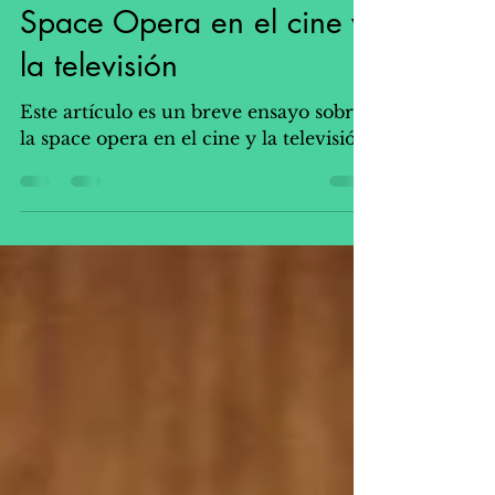
Cristián Londoño Proaño y IA
11 jul 2023
3 min de lectura
Breve aproximación a la
Space Opera en el cine y
la televisión
Este artículo es un breve ensayo sobre
la space opera en el cine y la televisión.