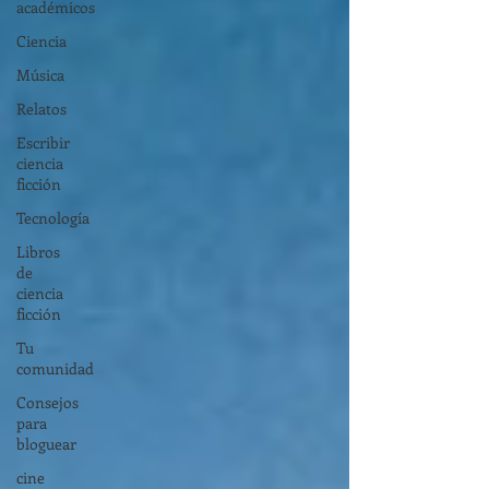
académicos
Ciencia
Música
Relatos
Escribir
ciencia
ficción
Tecnología
Libros
de
ciencia
ficción
Tu
comunidad
Consejos
para
bloguear
cine