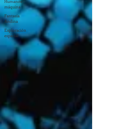
Humanos-
máquina
Fantasía
Andina
Exploración
espacial