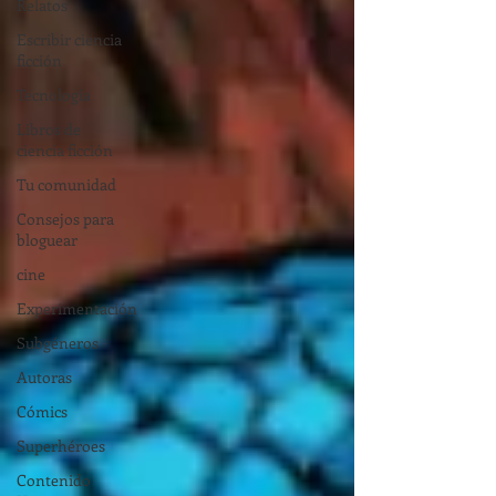
Relatos
Escribir ciencia
ficción
Tecnología
Libros de
ciencia ficción
Tu comunidad
Consejos para
bloguear
cine
Experimentación
Subgéneros
Autoras
Cómics
Superhéroes
Contenido