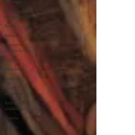
entradas
Historia de la
ciencia ficción
Series
Autores
Pensar en
ciencia ficción
Críticas
Anécdotas
Ensayos
Cine y
literatura
Artìculos
académicos
Ciencia
Música