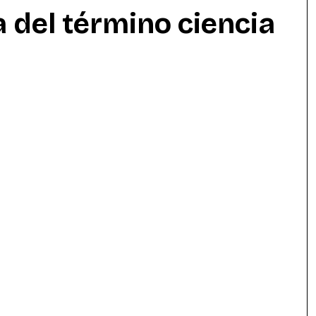
a del término ciencia
y literatura
Música
Tecnología
munidad
Experimentación