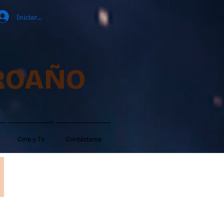
Iniciar sesión
ROAÑO
Cine y Tv
Contáctame