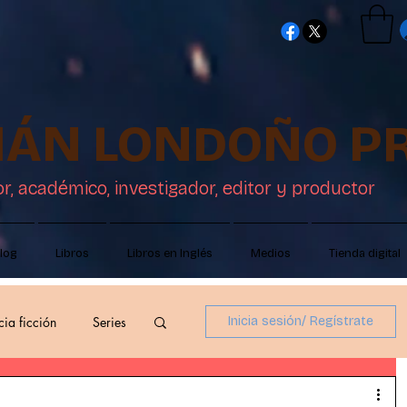
TIÁN LONDOÑO P
or, académico, investigador, editor y productor
log
Libros
Libros en Inglés
Medios
Tienda digital
cia ficción
Series
Inicia sesión/ Regístrate
ón
Críticas