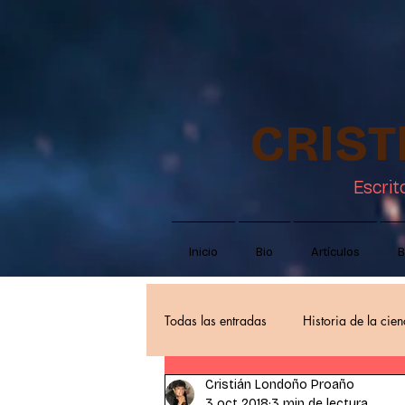
CRIS
Escrit
Inicio
Bio
Artículos
B
Todas las entradas
Historia de la cien
Cristián Londoño Proaño
Autores
Pensar en ciencia ficci
3 oct 2018
3 min de lectura