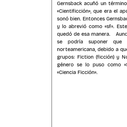
Gernsback acuñó un término: «
«Cientificción», que era el ap
sonó bien. Entonces Gernsback
y lo abrevió como «sf». Est
quedó de esa manera.   Aunq
se podría suponer que e
norteamericana, debido a que 
grupos: Fiction (ficción) y N
género se lo puso como «Sc
«Ciencia Ficción».