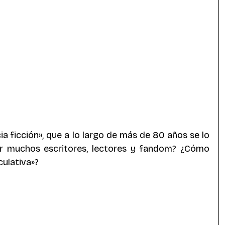
ics
Superhéroes
antasía Andina
a ficción», que a lo largo de más de 80 años se lo 
 muchos escritores, lectores y fandom? ¿Cómo 
culativa»?