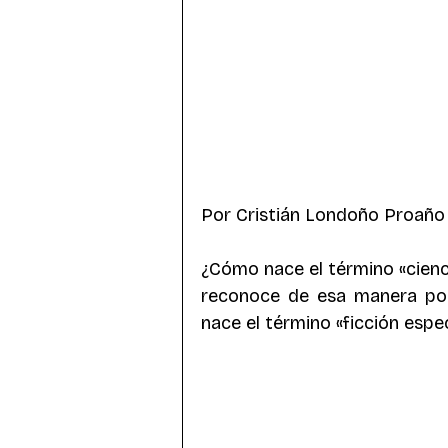
Subgéneros
Autoras
Cóm
Contenido Humanos-máquina
F
Exploración espacial
Por Cristián Londoño Proaño
¿Cómo nace el término «cienci
reconoce de esa manera por
nace el término «ficción espe