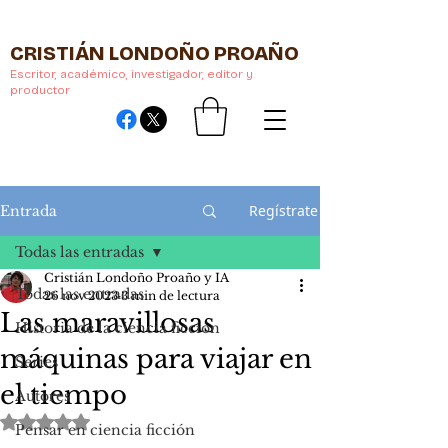
CRISTIÁN LONDOÑO PROAÑO
Escritor, académico, investigador, editor y
productor
Regístrate
Entrada
Todas las entradas
Cristián Londoño Proaño y IA
Todas las entradas
26 nov 2023
3 min de lectura
Las maravillosas
Historia de la ciencia ficción
máquinas para viajar en
Series
el tiempo
Autores
Obtuvo NaN de 5 estrellas.
Pensar en ciencia ficción