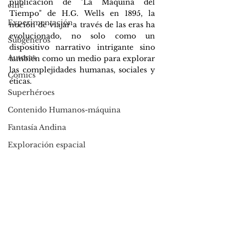
publicación de "La Máquina del 
cine
Tiempo" de H.G. Wells en 1895, la 
Experimentación
noción de viajar a través de las eras ha 
evolucionado, no solo como un 
Subgéneros
dispositivo narrativo intrigante sino 
Autoras
también como un medio para explorar 
las complejidades humanas, sociales y 
Cómics
éticas. 
Superhéroes
Contenido Humanos-máquina
Fantasía Andina
Exploración espacial