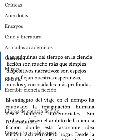
Críticas
Anécdotas
Ensayos
Cine y literatura
Artìculos académicos
Las máquinas del tiempo en la ciencia 
Ciencia
ficción son mucho más que simples 
Música
dispositivos narrativos; son espejos 
que reflejan nuestras esperanzas, 
Relatos
miedos y curiosidades más profundas. 
Escribir ciencia ficción
El concepto del viaje en el tiempo ha 
Tecnología
cautivado la imaginación humana 
Libros de ciencia ficción
desde tiempos inmemoriales. Sin 
embargo, fue en el ámbito de la ciencia 
Tu comunidad
ficción donde esta fascinante idea 
Consejos para bloguear
encontró su verdadero hogar. Desde la 