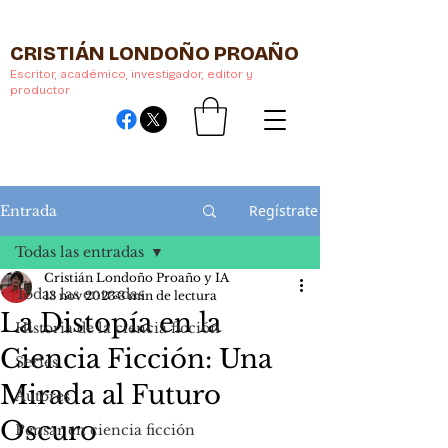
CRISTIÁN LONDOÑO PROAÑO
Escritor, académico, investigador, editor y
productor
Regístrate
Entrada
Todas las entradas
Cristián Londoño Proaño y IA
Todas las entradas
13 nov 2023
3 min de lectura
La Distopía en la
Historia de la ciencia ficción
Ciencia Ficción: Una
Series
Mirada al Futuro
Autores
Oscuro
Pensar en ciencia ficción