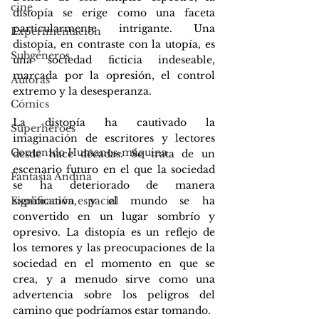
cine
distopía se erige como una faceta 
particularmente intrigante. Una 
Experimentación
distopía, en contraste con la utopía, es 
Subgéneros
una sociedad ficticia indeseable, 
marcada por la opresión, el control 
Autoras
extremo y la desesperanza. 
Cómics
La distopía ha cautivado la 
Superhéroes
imaginación de escritores y lectores 
Contenido Humanos-máquina
desde hace décadas. Se trata de un 
escenario futuro en el que la sociedad 
Fantasía Andina
se ha deteriorado de manera 
significativa, y el mundo se ha 
Exploración espacial
convertido en un lugar sombrío y 
opresivo. La distopía es un reflejo de 
los temores y las preocupaciones de la 
sociedad en el momento en que se 
crea, y a menudo sirve como una 
advertencia sobre los peligros del 
camino que podríamos estar tomando. 