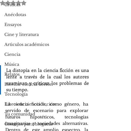
Obtuvo NaN de 5 estrellas.
Críticas
Anécdotas
Ensayos
Cine y literatura
Artìculos académicos
Ciencia
Música
La distopía en la ciencia ficción es una 
Relatos
lente a través de la cual los autores 
examinan y critican los problemas de 
Escribir ciencia ficción
su tiempo.
Tecnología
La ciencia ficción, como género, ha 
Libros de ciencia ficción
servido de escenario para explorar 
Tu comunidad
futuros hipotéticos, tecnologías 
imaginarias y sociedades alternativas. 
Consejos para bloguear
Dentro de este amplio espectro, la 