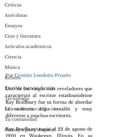
Críticas
Anécdotas
Ensayos
Cine y literatura
Artìculos académicos
Ciencia
Música
Por Cristián Londoño Proaño
Relatos
Escribir ciencia ficción
Uno de los rasgos más reveladores que 
caracterizó al escritor estadounidense 
Tecnología
Ray Bradbury fue su forma de abordar 
la escritura. Algo notable y muy 
Libros de ciencia ficción
diferente a muchos escritores.
Tu comunidad
Ray Bradbury nació el 22 de agosto de 
Consejos para bloguear
1920 en Waukegan, Illinois. En su 