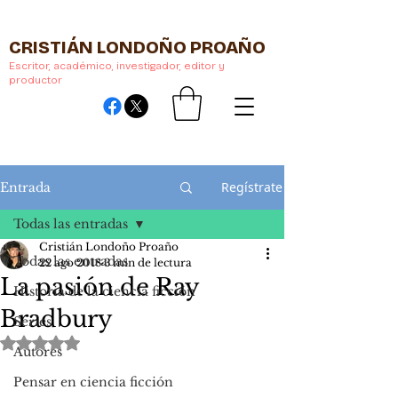
CRISTIÁN LONDOÑO PROAÑO
Escritor, académico, investigador, editor y
productor
Regístrate
Entrada
Todas las entradas
Cristián Londoño Proaño
Todas las entradas
22 ago 2018
3 min de lectura
La pasión de Ray
Historia de la ciencia ficción
Bradbury
Series
Obtuvo NaN de 5 estrellas.
Autores
Pensar en ciencia ficción