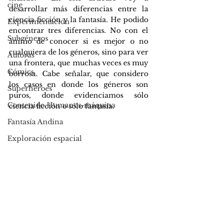
cine
desarrollar más diferencias entre la 
ciencia ficción y la fantasía. He podido 
Experimentación
encontrar tres diferencias. No con el 
Subgéneros
ánimo de conocer si es mejor o no 
cualquiera de los géneros, sino para ver 
Autoras
una frontera, que muchas veces es muy 
Cómics
borrosa. Cabe señalar, que considero 
los casos en donde los géneros son 
Superhéroes
puros, donde evidenciamos sólo 
Contenido Humanos-máquina
ciencia ficción o sólo fantasía.
Fantasía Andina
Exploración espacial