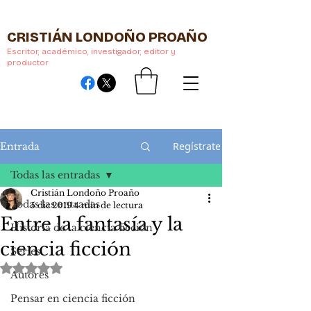
CRISTIÁN LONDOÑO PROAÑO
Escritor, académico, investigador, editor y
productor
Regístrate
Entrada
Todas las entradas
Cristián Londoño Proaño
Todas las entradas
5 dic 2019
4 min de lectura
Entre la fantasía y la
Historia de la ciencia ficción
ciencia ficción
Series
Obtuvo NaN de 5 estrellas.
Autores
Pensar en ciencia ficción