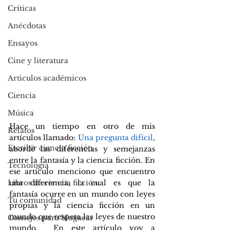
Críticas
Anécdotas
Ensayos
Cine y literatura
Artìculos académicos
Ciencia
Música
Hace un tiempo en otro de mis 
Relatos
artículos llamado: 
Una pregunta difícil
, 
Escribir ciencia ficción
abordé las diferencias y semejanzas 
entre la fantasía y la ciencia ficción. En 
Tecnología
ese artículo menciono que encuentro 
una diferencia, la cual es que la 
Libros de ciencia ficción
fantasía ocurre en un mundo con leyes 
Tu comunidad
propias y la ciencia ficción en un 
mundo que respeta las leyes de nuestro 
Consejos para bloguear
mundo.  En este artículo voy a 