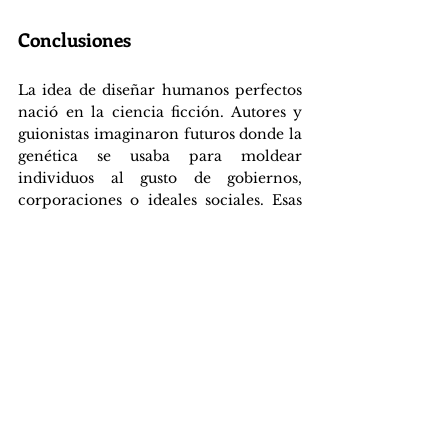
Conclusiones
La idea de diseñar humanos perfectos 
nació en la ciencia ficción. Autores y 
guionistas imaginaron futuros donde la 
genética se usaba para moldear 
individuos al gusto de gobiernos, 
corporaciones o ideales sociales. Esas 
historias fascinaban y advertían sobre 
los peligros de reemplazar la 
diversidad humana por estándares 
impuestos de perfección.
Hoy, la ciencia nos ha acercado a ese 
escenario. Pero más allá del avance 
técnico, la gran pregunta persiste: 
¿debemos moldear la vida desde su 
origen? Tal vez el verdadero valor de 
ser humanos no esté en la perfección 