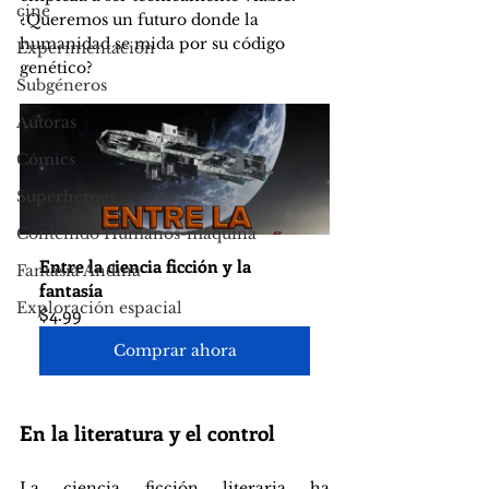
cine
¿Queremos un futuro donde la 
humanidad se mida por su código 
Experimentación
genético?
Subgéneros
Autoras
Cómics
Superhéroes
Contenido Humanos-máquina
Entre la ciencia ficción y la 
Fantasía Andina
fantasía
Exploración espacial
$4.99
Comprar ahora
En la literatura y el control
La ciencia ficción literaria ha 