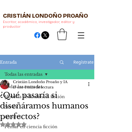
CRISTIÁN LONDOÑO PROAÑO
Escritor, académico, investigador, editor y
productor
Regístrate
Entrada
Todas las entradas
Cristián Londoño Proaño y IA
Todas las entradas
17 ene
3 min de lectura
¿Qué pasaría si
Historia de la ciencia ficción
diseñáramos humanos
Series
perfectos?
Autores
Obtuvo NaN de 5 estrellas.
Pensar en ciencia ficción