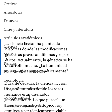
Críticas
Anécdotas
Ensayos
Cine y literatura
Artìculos académicos
La ciencia ficción ha planteado 
Ciencia
historias donde las modificaciones 
genéticas provocan dilemas y reparos 
Música
éticos. Actualmente, la génetica se ha 
Relatos
desarrollo mucho. ¿La humanidad 
quiere rediseñarse genéticamente?
Escribir ciencia ficción
Tecnología
Durante décadas, la ciencia ficción 
imaginó mundos donde los seres 
Libros de ciencia ficción
humanos eran diseñados 
Tu comunidad
genéticamente. Lo que parecía un 
escenario lejano o distópico hoy 
Consejos para bloguear
empieza a ser técnicamente viable. 