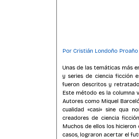
Subgéneros
Autoras
Cóm
Contenido Humanos-máquina
F
Por Cristián Londoño Proaño
Exploración espacial
Unas de las temáticas más emp
y series de ciencia ficción e
fueron descritos y retratado
Este método es la columna ver
Autores como Miquel Barceló 
cualidad «casi» sine qua no
creadores de ciencia ficción
Muchos de ellos los hicieron 
casos, lograron acertar el fut