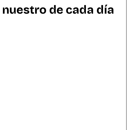
n nuestro de cada día
y literatura
Música
Tecnología
munidad
Experimentación