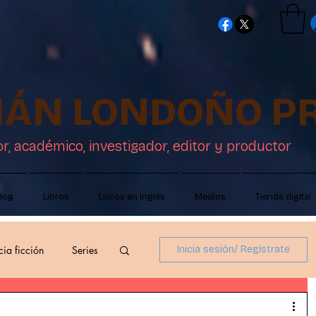
TIÁN LONDOÑO P
or, académico, investigador, editor y productor
log
Libros
Libros en Inglés
Medios
Tienda digital
cia ficción
Series
Inicia sesión/ Regístrate
ón
Críticas