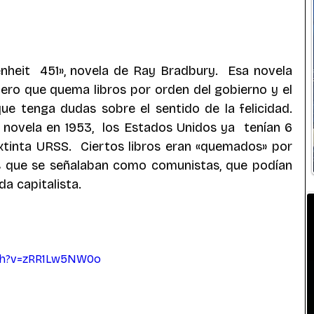
heit  451», novela de Ray Bradbury.  Esa novela 
ero que quema libros por orden del gobierno y el 
e tenga dudas sobre el sentido de la felicidad. 
novela en 1953,  los Estados Unidos ya  tenían 6 
xtinta URSS.  Ciertos libros eran «quemados» por 
os que se señalaban como comunistas, que podían 
da capitalista.
ch?v=zRR1Lw5NW0o