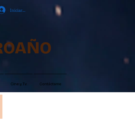
Iniciar sesión
ROAÑO
Cine y Tv
Contáctame