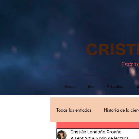
CRIS
Escrit
Inicio
Bio
Artículos
B
Todas las entradas
Historia de la cien
Cristián Londoño Proaño
Autores
Pensar en ciencia ficci
9 sept 2018
3 min de lectura