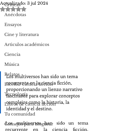
Actualizado:
3 jul 2024
Críticas
Obtuvo NaN de 5 estrellas.
Anécdotas
Ensayos
Cine y literatura
Artìculos académicos
Ciencia
Música
Relatos
Los multiversos han sido un tema 
recurrente en la ciencia ficción, 
Escribir ciencia ficción
proporcionando un lienzo narrativo 
Tecnología
fascinante para explorar conceptos 
complejos como la historia, la 
Libros de ciencia ficción
identidad y el destino.
Tu comunidad
Los multiversos han sido un tema 
Consejos para bloguear
recurrente en la ciencia ficción, 