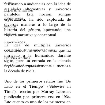
cine
fascinando a audiencias con la idea de 
realidades alternativas y universos 
Experimentación
paralelos. Esta noción, aunque 
Subgéneros
especulativa, ha sido explorada de 
diversas maneras a lo largo de la 
Autoras
historia del género, aportando una 
Cómics
riqueza narrativa y conceptual. 
Superhéroes
La idea de múltiples universos 
Contenido Humanos-máquina
coexistiendo ha sido un tema que ha 
intrigado a la humanidad durante 
Fantasía Andina
siglos, pero su entrada en la ciencia 
ficción moderna se remonta al menos a 
Exploración espacial
la década de 1930. 
Uno de los primeros relatos fue 
"De 
Lado en el Tiempo" ("Sidewise in 
Time")  escrito por Murray Leinster, 
publicado por primera vez en 1934. 
Este cuento es uno de los primeros en 