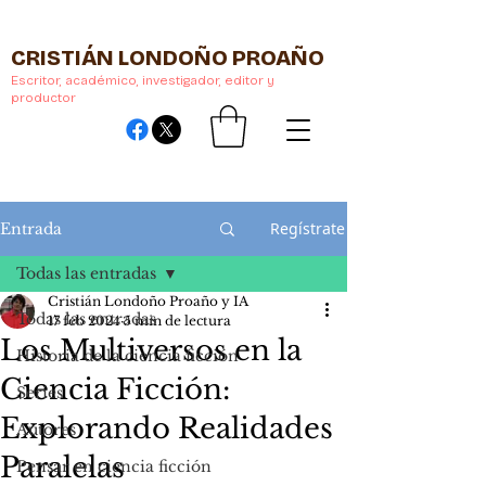
CRISTIÁN LONDOÑO PROAÑO
Escritor, académico, investigador, editor y
productor
Regístrate
Entrada
Todas las entradas
Cristián Londoño Proaño y IA
Todas las entradas
17 feb 2024
5 min de lectura
Los Multiversos en la
Historia de la ciencia ficción
Ciencia Ficción:
Series
Explorando Realidades
Autores
Paralelas
Pensar en ciencia ficción