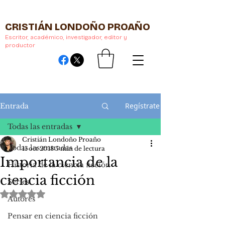
CRISTIÁN LONDOÑO PROAÑO
Escritor, académico, investigador, editor y
productor
Regístrate
Entrada
Todas las entradas
Cristián Londoño Proaño
Todas las entradas
11 oct 2018
5 min de lectura
Importancia de la
Historia de la ciencia ficción
ciencia ficción
Series
Obtuvo NaN de 5 estrellas.
Autores
Pensar en ciencia ficción