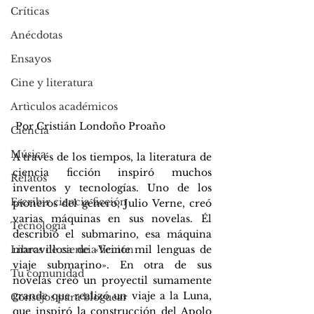
Críticas
Anécdotas
Ensayos
Cine y literatura
Artìculos académicos
 Por Cristián Londoño Proaño 
Ciencia
Música
A través de los tiempos, la literatura de 
ciencia ficción inspiró muchos 
Relatos
inventos y tecnologías. Uno de los 
Escribir ciencia ficción
pioneros del género, Julio Verne, creó 
varias máquinas en sus novelas. Él 
Tecnología
describió el submarino, esa máquina 
maravillosa de «Veinte mil lenguas de 
Libros de ciencia ficción
viaje submarino». En otra de sus 
Tu comunidad
novelas creó un proyectil sumamente 
grande que realizó un viaje a la Luna, 
Consejos para bloguear
que inspiró la construcción del Apolo 