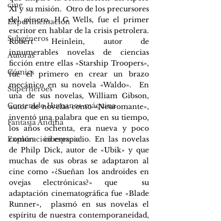
cine
XI y su misión.  Otro de los precursores 
del género, H.G Wells, fue el primer 
Experimentación
escritor en hablar de la crisis petrolera.  
Subgéneros
Robert Heinlein, autor de 
innumerables novelas de ciencias 
Autoras
ficción entre ellas «Starship Troopers», 
Cómics
fue el primero en crear un brazo 
mecánico en su novela «Waldo».  En 
Superhéroes
una de sus novelas, William Gibson, 
Contenido Humanos-máquina
autor de novelas como «Neuromante», 
inventó una palabra que en su tiempo, 
Fantasía Andina
los años ochenta, era nueva y poco  
común:  ciberespacio. En las novelas 
Exploración espacial
de Philp Dick, autor de «Ubik» y que 
muchas de sus obras se adaptaron al 
cine como «¿Sueñan los androides en 
ovejas electrónicas?» que  su 
adaptación cinematográfica fue «Blade 
Runner»,  plasmó en sus novelas el 
espíritu de nuestra contemporaneidad, 